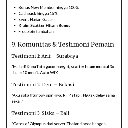
Bonus New Member hingga 100%
Cashback hingga 15%
Event Harian Gacor
Klaim Scatter Hitam Bonus
Free Spin tambahan
9. Komunitas & Testimoni Pemain
Testimoni 1: Arif – Surabaya
“Main di KubaToto gacor banget, scatter hitam muncul 3x
dalam 10 menit. Auto WD.”
Testimoni 2: Deni – Bekasi
“Aku suka fitur buy spin-nya. RTP stabil. Nggak delay sama
sekali.”
Testimoni 3: Siska – Bali
“Gates of Olympus dari server Thailand beda banget.