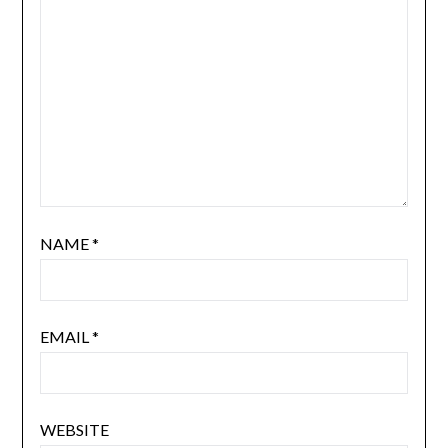
NAME
*
EMAIL
*
WEBSITE