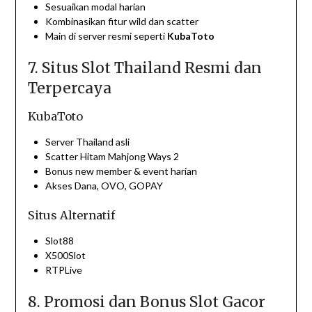
Sesuaikan modal harian
Kombinasikan fitur wild dan scatter
Main di server resmi seperti
KubaToto
7. Situs Slot Thailand Resmi dan
Terpercaya
KubaToto
Server Thailand asli
Scatter Hitam Mahjong Ways 2
Bonus new member & event harian
Akses Dana, OVO, GOPAY
Situs Alternatif
Slot88
X500Slot
RTPLive
8. Promosi dan Bonus Slot Gacor