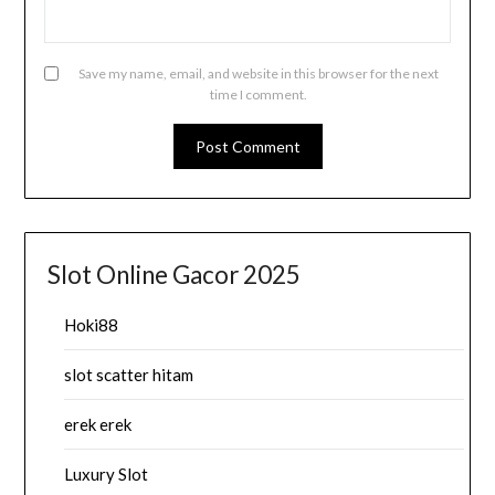
Save my name, email, and website in this browser for the next
time I comment.
Slot Online Gacor 2025
Hoki88
slot scatter hitam
erek erek
Luxury Slot