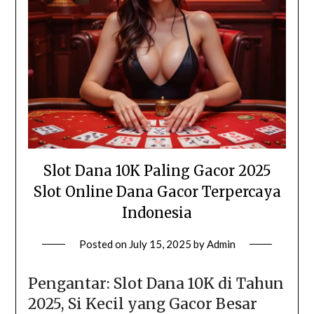
Slot Dana 10K Paling Gacor 2025
Slot Online Dana Gacor Terpercaya
Indonesia
Posted on
July 15, 2025
by
Admin
Pengantar: Slot Dana 10K di Tahun
2025, Si Kecil yang Gacor Besar