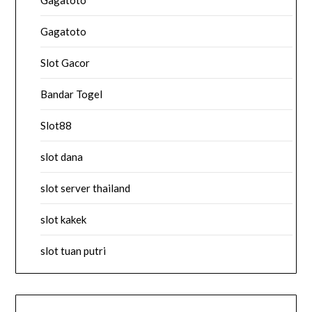
Gagatoto
Gagatoto
Slot Gacor
Bandar Togel
Slot88
slot dana
slot server thailand
slot kakek
slot tuan putri