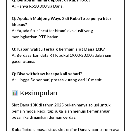
A: Hanya Rp10.000 via Dana.
Q: Apakah Mahjong Ways 2 di KubaToto punya fitur
khusus?
A: Ya, ada fitur “scatter hitam” eksklusif yang
meningkatkan RTP harian.
Q: Kapan waktu terbaik bermain slot Dana 10K?
A: Berdasarkan data RTP, pukul 19.00-23.00 adalah jam
gacor utama.
Q: Bisa withdraw berapa kali sehari?
A: Hingga 5x per hari, proses kurang dari 10 menit.
Kesimpulan
Slot Dana 10K di tahun 2025 bukan hanya solusi untuk
pemain modal kecil, tapi juga jalan menuju kemenangan
besar jika dimainkan dengan cerdas.
KubaToto
, sebagai situs slot online Dana gacor terpercaya