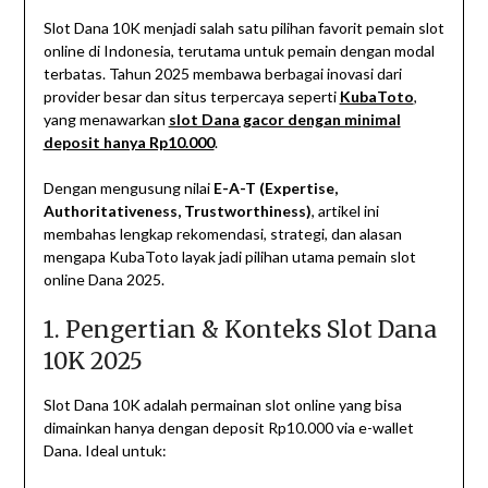
Slot Dana 10K menjadi salah satu pilihan favorit pemain slot
online di Indonesia, terutama untuk pemain dengan modal
terbatas. Tahun 2025 membawa berbagai inovasi dari
provider besar dan situs terpercaya seperti
KubaToto
,
yang menawarkan
slot Dana gacor dengan minimal
deposit hanya Rp10.000
.
Dengan mengusung nilai
E-A-T (Expertise,
Authoritativeness, Trustworthiness)
, artikel ini
membahas lengkap rekomendasi, strategi, dan alasan
mengapa KubaToto layak jadi pilihan utama pemain slot
online Dana 2025.
1. Pengertian & Konteks Slot Dana
10K 2025
Slot Dana 10K adalah permainan slot online yang bisa
dimainkan hanya dengan deposit Rp10.000 via e-wallet
Dana. Ideal untuk: