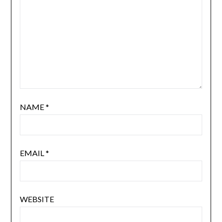
NAME
*
EMAIL
*
WEBSITE