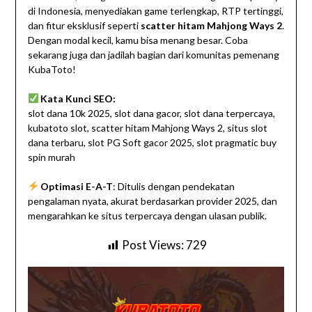
di Indonesia, menyediakan game terlengkap, RTP tertinggi,
dan fitur eksklusif seperti
scatter hitam Mahjong Ways 2
.
Dengan modal kecil, kamu bisa menang besar. Coba
sekarang juga dan jadilah bagian dari komunitas pemenang
KubaToto!
Kata Kunci SEO:
slot dana 10k 2025, slot dana gacor, slot dana terpercaya,
kubatoto slot, scatter hitam Mahjong Ways 2, situs slot
dana terbaru, slot PG Soft gacor 2025, slot pragmatic buy
spin murah
Optimasi E-A-T
: Ditulis dengan pendekatan
pengalaman nyata, akurat berdasarkan provider 2025, dan
mengarahkan ke situs terpercaya dengan ulasan publik.
Post Views:
729