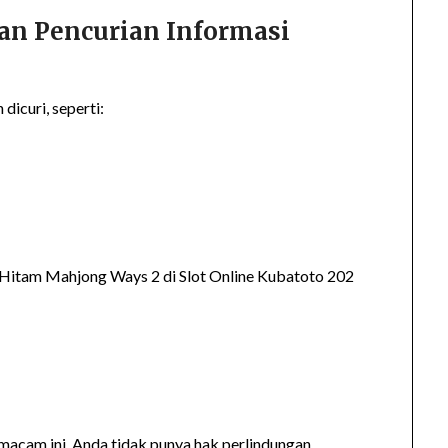
an Pencurian Informasi
dicuri, seperti:
Hitam Mahjong Ways 2 di Slot Online Kubatoto 202
emacam ini, Anda tidak punya hak perlindungan