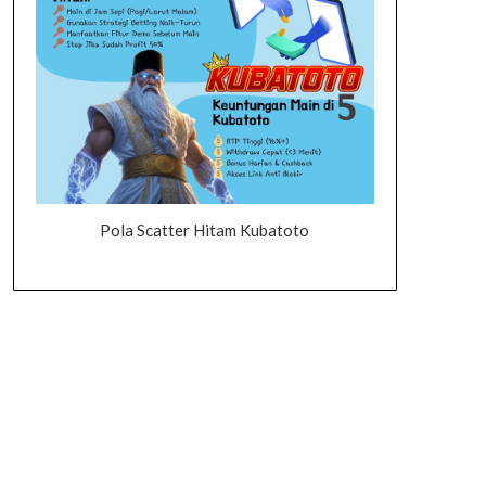
Pola Scatter Hitam Kubatoto