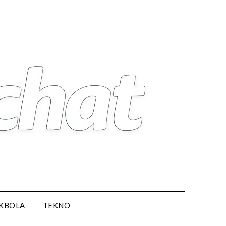
KBOLA
TEKNO