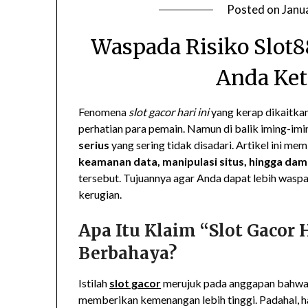
Posted on
Janu
Waspada Risiko Slot8
Anda Ket
Fenomena
slot gacor hari ini
yang kerap dikaitkan
perhatian para pemain. Namun di balik iming-i
serius
yang sering tidak disadari. Artikel ini 
keamanan data, manipulasi situs, hingga dam
tersebut. Tujuannya agar Anda dapat lebih waspa
kerugian.
Apa Itu Klaim “Slot Gacor 
Berbahaya?
Istilah
slot gacor
merujuk pada anggapan bahwa a
memberikan kemenangan lebih tinggi. Padahal, ha