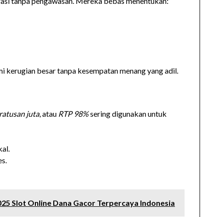
operasi tanpa pengawasan. Mereka bebas menentukan:
i kerugian besar tanpa kesempatan menang yang adil.
ratusan juta
, atau
RTP 98%
sering digunakan untuk
al.
es.
025 Slot Online Dana Gacor Terpercaya Indonesia