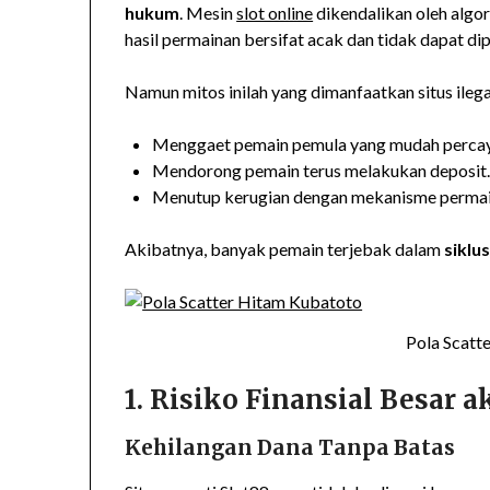
hukum
. Mesin
slot online
dikendalikan oleh algo
hasil permainan bersifat acak dan tidak dapat dip
Namun mitos inilah yang dimanfaatkan situs ilega
Menggaet pemain pemula yang mudah percay
Mendorong pemain terus melakukan deposit
Menutup kerugian dengan mekanisme permain
Akibatnya, banyak pemain terjebak dalam
siklu
Pola Scatt
1. Risiko Finansial Besar a
Kehilangan Dana Tanpa Batas