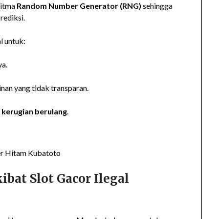
ritma
Random Number Generator (RNG)
sehingga
rediksi.
l untuk:
a.
.
an yang tidak transparan.
s kerugian berulang
.
er Hitam Kubatoto
kibat Slot Gacor Ilegal