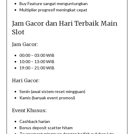
Buy Feature sangat menguntungkan
Multiplier progresif meningkat cepat
Jam Gacor dan Hari Terbaik Main
Slot
Jam Gacor:
00:00 – 03:00 WIB
10:00 – 13:00 WIB
19:00 – 21:00 WIB
Hari Gacor:
Senin (awal sistem reset mingguan)
Kamis (banyak event promosi)
Event Khusus:
Cashback harian
Bonus deposit scatter hitam
Tournament mingguan dengan hadiah puluhan juta