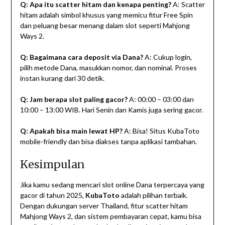
Q: Apa itu scatter hitam dan kenapa penting?
A: Scatter
hitam adalah simbol khusus yang memicu fitur Free Spin
dan peluang besar menang dalam slot seperti Mahjong
Ways 2.
Q: Bagaimana cara deposit via Dana?
A: Cukup login,
pilih metode Dana, masukkan nomor, dan nominal. Proses
instan kurang dari 30 detik.
Q: Jam berapa slot paling gacor?
A: 00:00 – 03:00 dan
10:00 – 13:00 WIB. Hari Senin dan Kamis juga sering gacor.
Q: Apakah bisa main lewat HP?
A: Bisa! Situs KubaToto
mobile-friendly dan bisa diakses tanpa aplikasi tambahan.
Kesimpulan
Jika kamu sedang mencari slot online Dana terpercaya yang
gacor di tahun 2025,
KubaToto
adalah pilihan terbaik.
Dengan dukungan server Thailand, fitur scatter hitam
Mahjong Ways 2, dan sistem pembayaran cepat, kamu bisa