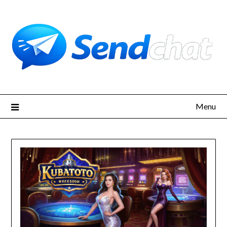
Skip
to
content
Menu