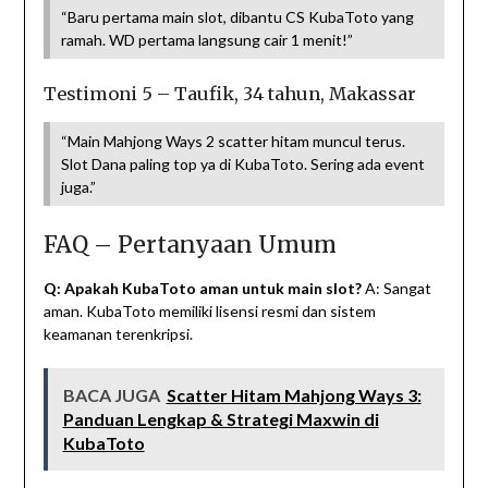
“Baru pertama main slot, dibantu CS KubaToto yang
ramah. WD pertama langsung cair 1 menit!”
Testimoni 5 – Taufik, 34 tahun, Makassar
“Main Mahjong Ways 2 scatter hitam muncul terus.
Slot Dana paling top ya di KubaToto. Sering ada event
juga.”
FAQ – Pertanyaan Umum
Q: Apakah KubaToto aman untuk main slot?
A: Sangat
aman. KubaToto memiliki lisensi resmi dan sistem
keamanan terenkripsi.
BACA JUGA
Scatter Hitam Mahjong Ways 3:
Panduan Lengkap & Strategi Maxwin di
KubaToto