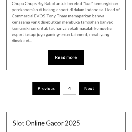
Chupa Chups Big Babol untuk berebut "kue" kemungkinan
perekonomian di bidang esport di dalam Indonesia. Head of
Commercial EVOS Tony Tham memaparkan bahwa
kerjasama yang disebutkan membuka tambahan banyak
kemungkinan untuk tak hanya sekali masalah kompetisi
esport tetapi juga gaming-entertainment, ranah yang
dimaksud…
Read more
Previous
4
Next
Slot Online Gacor 2025