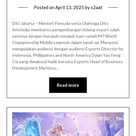
Posted on
April 13, 2025
by
s2aat
DKI Jakarta – Menteri Pemuda serta Olahraga Dito
Ariotedjo membantu pengembangan bidang esport salah
satunya dengan berubah menjadi tuan rumah M7 World
Championship Mobile Legends dalam tanah air. Menpora
mengadakan audiensi dengan audiensi Esports Director for
Indonesia, Phillippines and North America Dylan Yao Feng
Cia yang dimaksud hadir bersatu Esports Head of Business
Development Martinus…
Read more