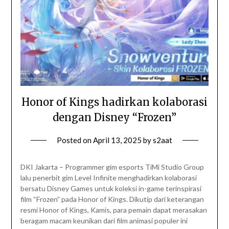
Honor of Kings hadirkan kolaborasi
dengan Disney “Frozen”
Posted on
April 13, 2025
by
s2aat
DKI Jakarta – Programmer gim esports TiMi Studio Group
lalu penerbit gim Level Infinite menghadirkan kolaborasi
bersatu Disney Games untuk koleksi in-game terinspirasi
film “Frozen” pada Honor of Kings. Dikutip dari keterangan
resmi Honor of Kings, Kamis, para pemain dapat merasakan
beragam macam keunikan dari film animasi populer ini