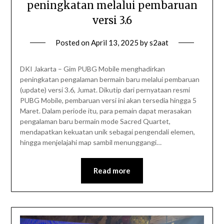
peningkatan melalui pembaruan
versi 3.6
Posted on
April 13, 2025
by
s2aat
DKI Jakarta – Gim PUBG Mobile menghadirkan
peningkatan pengalaman bermain baru melalui pembaruan
(update) versi 3.6, Jumat. Dikutip dari pernyataan resmi
PUBG Mobile, pembaruan versi ini akan tersedia hingga 5
Maret. Dalam periode itu, para pemain dapat merasakan
pengalaman baru bermain mode Sacred Quartet,
mendapatkan kekuatan unik sebagai pengendali elemen,
hingga menjelajahi map sambil menunggangi…
Read more