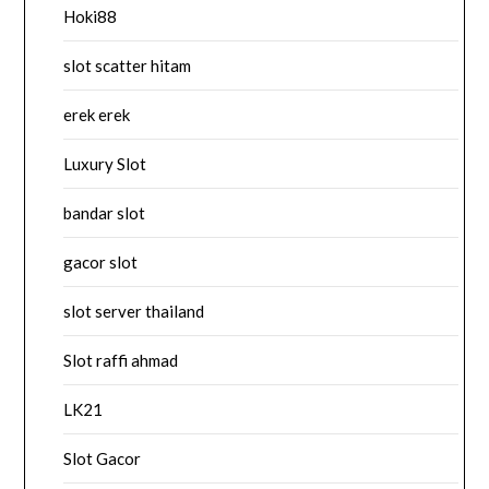
Hoki88
slot scatter hitam
erek erek
Luxury Slot
bandar slot
gacor slot
slot server thailand
Slot raffi ahmad
LK21
Slot Gacor