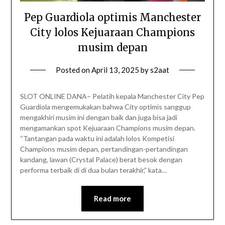
Pep Guardiola optimis Manchester
City lolos Kejuaraan Champions
musim depan
Posted on
April 13, 2025
by
s2aat
SLOT ONLINE DANA– Pelatih kepala Manchester City Pep
Guardiola mengemukakan bahwa City optimis sanggup
mengakhiri musim ini dengan baik dan juga bisa jadi
mengamankan spot Kejuaraan Champions musim depan.
“Tantangan pada waktu ini adalah lolos Kompetisi
Champions musim depan, pertandingan-pertandingan
kandang, lawan (Crystal Palace) berat besok dengan
performa terbaik di di dua bulan terakhir,” kata…
Read more