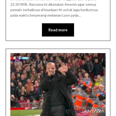
22.30 WIB. Rencana ini dikatakan Amorim agar semua
pemain terbaiknya di keadaan fit untuk laga berikutnya
pada waktu berperang melawan Lyon pada…
Read more