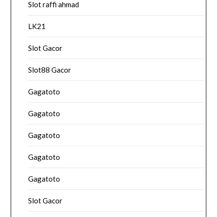
Slot raffi ahmad
LK21
Slot Gacor
Slot88 Gacor
Gagatoto
Gagatoto
Gagatoto
Gagatoto
Gagatoto
Slot Gacor