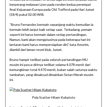
berperang melawan Lyon pada ronden kedua perempat
final Kejuaraan Europa pada Old Trafford pada Hari Jumat
(18/4) pukul 02.00 WIB.
“Bruno Fernandes bermain sepanjang waktu kemudian ia
bermain lebih lanjut baik setiap saat. Terkadang, pemain
seperti ini harus bermain dalam setiap pertandingan.
Namun, kami akan mengatasinya pada beberapa hari ini
lantaran kami harus mempersiapkan diri,” kata Amorim,
diambil dari laman resmi klub, Jumat.
Bruno hampir terlibat pada seluruh pertandingan MU
musim ini pasca dirinya terlibat selama 4.078 menit dari
kemungkinan total 4.470 menit, bukan salah satunya waktu
tambahan, yang dimaksud dimainkan Setan Merah musim
ini.
Pola Scatter Hitam Kubatoto