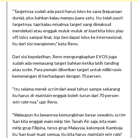
"Targetnya sudah ada pasti harus lolos ke sana (kejuaraan
dunia), plus bahkan kalau mampu juara satu. Itu telah pasti
targetnya, tapi kalau misalnya target yang dimaksud
mendekati atau enggak muluk-muluk
at least
kita lolos play
off, lolos sampai final,
top two
dapat lolos ke internasional,
itu dari sisi manajemen," kata Reno.
Dari sisi kepelatihan, Reno mengungkapkan EVOS juga
sudah ada memasang target bahkan ketika latih tanding
atau scrim. Para pemain diberikan target untuk miliki rasio
kemenangan di berhadapan dengan 70 persen.
"Itu selama merek
scrim
dari awal tahun sampe sekarang
itu harus di
-maintain
enggak boleh turun dari 70 persen
win rate
-nya." ujar Reno.
"Walaupun itu lawannya kemungkinan besar sewaktu
scrim
'kan kita enggak main mirip tim Tanah Air saja, kita main
mirip grup Filipina, terus grup Malaysia, kelompok Kamboja
itu 'kan kuat-kuat semua, itu kita harus
maintain win rate
."